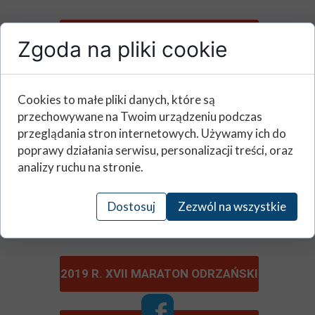
2023 R. XXI MARATON ODRZAŃSKI
Zgoda na pliki cookie
2022 R. XX MARATON ODRZAŃSKI
Cookies to małe pliki danych, które są
przechowywane na Twoim urządzeniu podczas
przeglądania stron internetowych. Używamy ich do
poprawy działania serwisu, personalizacji treści, oraz
2021 R. XIX MARATON ODRZAŃSKI
analizy ruchu na stronie.
2020 R. XVIII MARATON
Dostosuj
Zezwól na wszystkie
ODRZAŃSKI
2019 R. XVII MARATON ODRZAŃSKI
f