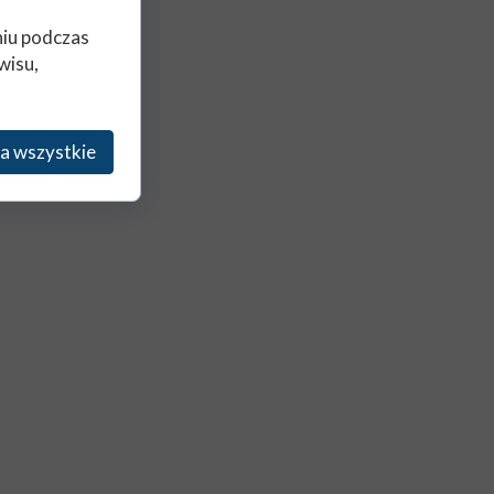
niu podczas
wisu,
a wszystkie