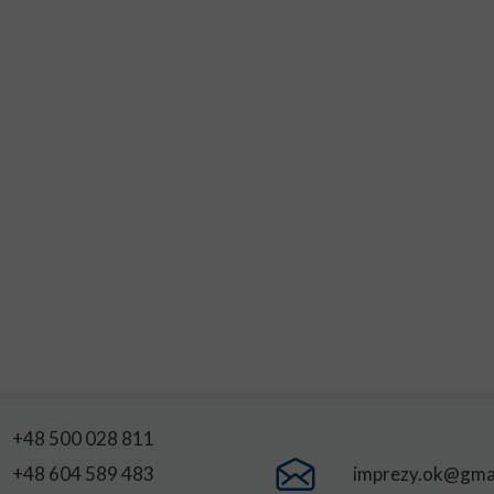
+48 500 028 811
+48
604 589 483
imprezy.ok@gma